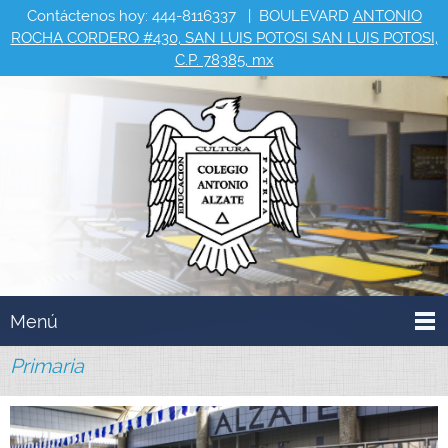
Contáctenos hoy:
444-8116337
| BOULEVARD
ANTONIO
ROCHA CORDERO #430, SAN LUIS POTOSI SAN LUIS POTOSI,
C.P. 78385, mx
Menú
Primaria