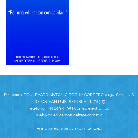
Dirección: BOULEVARD
ANTONIO ROCHA CORDERO #430, SAN LUIS
POTOSI SAN LUIS POTOSI, S.L.P. 78385
Teléfono:
444 209 0495
| Correo electrónico:
web@colegioantonioalzate.com.mx
"Por una educación con calidad"