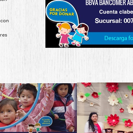
 con
res