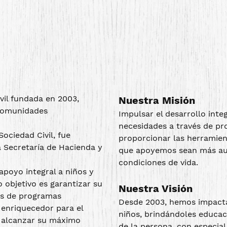
vil fundada en 2003,
Nuestra Misión
 comunidades
Impulsar el desarrollo int
necesidades a través de pr
Sociedad Civil, fue
proporcionar las herramien
 Secretaría de Hacienda y
que apoyemos sean más au
condiciones de vida.
poyo integral a niños y
objetivo es garantizar su
Nuestra Visión
vés de programas
Desde 2003, hemos impacta
enriquecedor para el
niños, brindándoles educaci
a alcanzar su máximo
de la persona, con especia