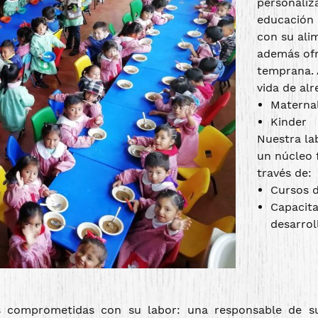
personaliz
educación 
con su alim
además ofr
temprana. 
vida de alr
Materna
Kinder
Nuestra la
un núcleo f
través de:
Cursos d
Capacita
desarrol
omprometidas con su labor: una responsable de sumi