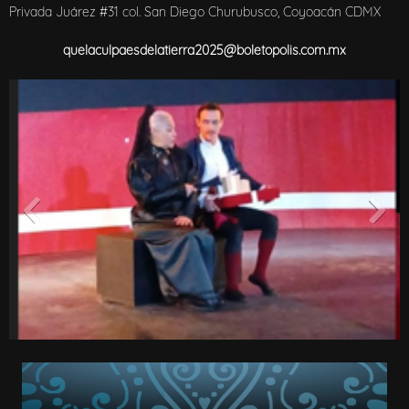
Privada Juárez #31 col. San Diego Churubusco, Coyoacán CDMX
quelaculpaesdelatierra2025@boletopolis.com.mx