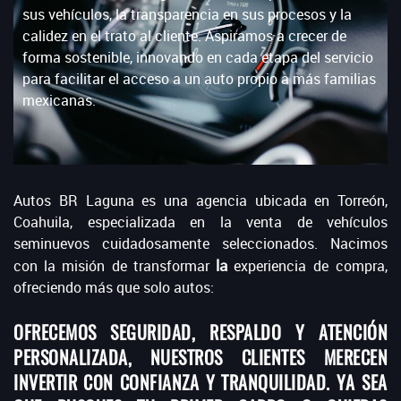
sus vehículos, la transparencia en sus procesos y la
calidez en el trato al cliente. Aspiramos a crecer de
forma sostenible, innovando en cada etapa del servicio
para facilitar el acceso a un auto propio a más familias
mexicanas.
Autos BR Laguna es una agencia ubicada en Torreón,
Coahuila, especializada en la venta de vehículos
seminuevos cuidadosamente seleccionados. Nacimos
la
con la misión de transformar
experiencia de compra,
ofreciendo más que solo autos:
OFRECEMOS SEGURIDAD, RESPALDO Y ATENCIÓN
PERSONALIZADA, NUESTROS CLIENTES MERECEN
INVERTIR CON CONFIANZA Y TRANQUILIDAD. YA SEA