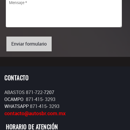
Enviar formulario
CONTACTO
ABASTOS
8
71-722-
7207
OCAMPO
8
71-415- 3293
WHATSAPP
8
71-415- 3293
contacto@autosbr.com.mx
HORARIO DE ATENCIÓN